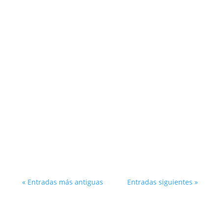
El branding en marketing es un término
esencial para negocios y autónomos que
buscan destacar en un mercado competitivo,
como el de Albacete. En Crece Albacete, una
agencia de marketing digital en Albacete
especializada en el crecimiento de negocios y
autónomos,...
« Entradas más antiguas
Entradas siguientes »