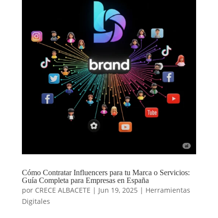
Cómo Contratar Influencers para tu Marca o Servicios:
Guía Completa para Empresas en España
por
CRECE ALBACETE
|
Jun 19, 2025
|
Herramientas
Digitales