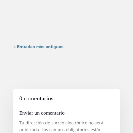
herramientas es el Buyer Persona. Comprender a
quién te diriges es el pilar de cualquier estrategia
exitosa. En este...
« Entradas más antiguas
0 comentarios
Enviar un comentario
Tu dirección de correo electrónico no será
publicada.
Los campos obligatorios están